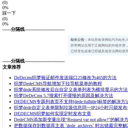
(0)
0%
踩一下
(0)
0%
------分隔线----------------------------
站长公告：
本站所收录网站均为站长
所带网址仅用于正规网站的外链作用
已经变化或者已经被其他非法网站使用
------分隔线----------------------------
文章推荐
DeDecms织梦验证邮件发送端口25修改为465的方法
织梦DedeCMS导航增加下拉导航菜单的教程
织梦dede系统修改后台自定义表单列表为横排显示的方法
织梦DeDeCms 5.7搜索打开缓慢的原因及解决方法
DEDECMS专题列表页不支持[dede:fulltitle]标签的解决方
织梦dede自定义表单限制垃圾信息同一IP24小时只能发
DEDECMS织梦如何实现定时发布文章
DedeCMS添加新变量出现“Request var not allow!”的解决
把数据保存到数据库主表 `dede_archives` 时出错最完整