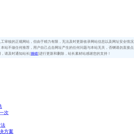
人工审核的正规网站，但由于精力有限，无法及时更新收录网站信息以及网址安全情况
，本站不做任何推荐，用户自己点击网址产生的任何问题与本站无关，否铡请勿直接点
，请及时通知站长[
挑错
]进行更新和删除，站长素材站感谢您的支持！
法
布一次
方法
解决方案