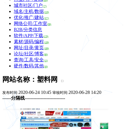
(193)
城市社区/门户
(77)
域名/主机/数据
(219)
优化/推广/建站
(377)
网络公司/工作室
(98)
B2B/分类信息
软件/APP/下载
(170)
素材/源码/编程
(139)
网址/目录/黄页
(199)
论坛/社区/博客
(80)
查询/工具/安全
(11)
硬件/数码/其他
(50)
网站名称：塑料网
（
）
2020-06-24 10:45
2020-06-28 14:20
发布时间:
审核时间:
------分隔线----------------------------