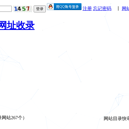
注册
忘记密码
丨
网
登录
网站267个）
网站目录快审