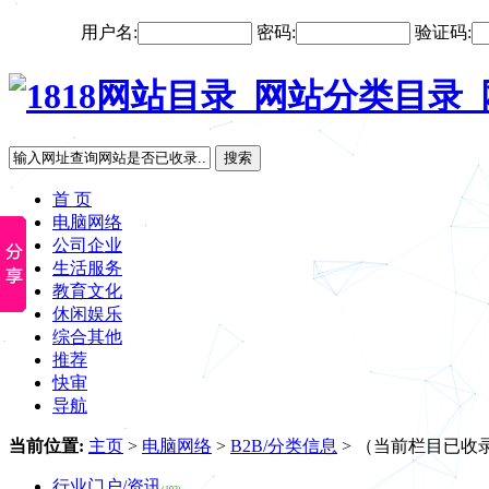
用户名:
密码:
验证码:
搜索
首 页
电脑网络
公司企业
生活服务
教育文化
休闲娱乐
综合其他
推荐
快审
导航
当前位置:
主页
>
电脑网络
>
B2B/分类信息
> （当前栏目已收录
行业门户/资讯