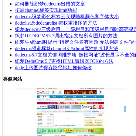
如何删除织梦dedecms出错的文章
拓展channel标签实现limit功能
dedecms织梦彩色标签云实现随机颜色和字体大小
dede:list及dede:arclist 按权重排序的方法
织梦dedecms三级栏目、二级栏目和顶级栏目同时高亮显
织梦DEDECMS5.7调出指定文档所有图片的方法
织梦生成html时提示“指定文件名有问题,无法创建文件”
dedecms频道标签channel支持limit属性的实现方法
dedecms5.7文档关键词维护项“链接网址”过长显示不全
织梦DedeCms 5.7更换HTML编辑器FCK的方法
dede上传图片保存路径地址如何修改
类似网站