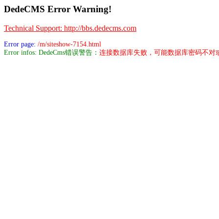
DedeCMS Error Warning!
Technical Support: http://bbs.dedecms.com
Error page:
/m/siteshow-7154.html
Error infos: DedeCms错误警告：
连接数据库失败，可能数据库密码不对