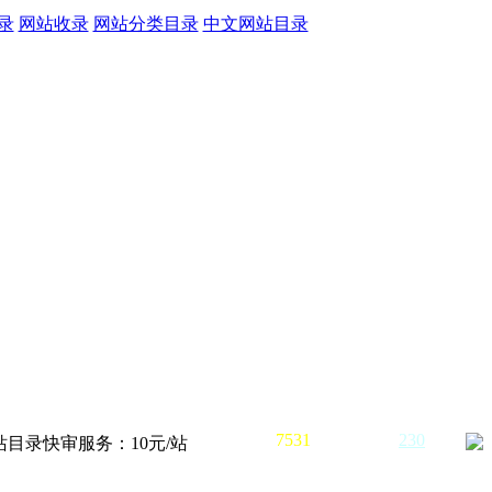
录
网站收录
网站分类目录
中文网站目录
已收录网站
7531
个，
待审核
230
个
站目录快审服务：10元/站