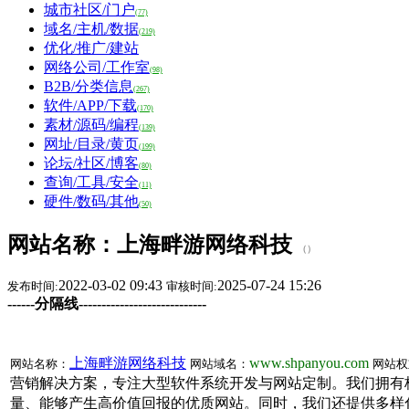
城市社区/门户
(77)
域名/主机/数据
(219)
优化/推广/建站
网络公司/工作室
(98)
B2B/分类信息
(267)
软件/APP/下载
(170)
素材/源码/编程
(139)
网址/目录/黄页
(199)
论坛/社区/博客
(80)
查询/工具/安全
(11)
硬件/数码/其他
(50)
网站名称：上海畔游网络科技
（
）
2022-03-02 09:43
2025-07-24 15:26
发布时间:
审核时间:
------分隔线----------------------------
上海畔游网络科技
www.shpanyou.com
网站名称：
网站域名：
网站权
营销解决方案，专注大型软件系统开发与网站定制。我们拥有
量、能够产生高价值回报的优质网站。同时，我们还提供多样