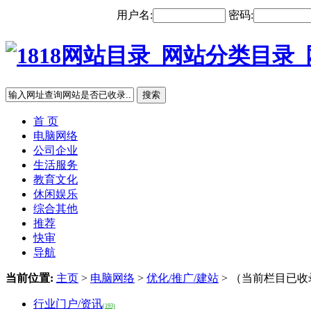
用户名:
密码:
搜索
首 页
电脑网络
公司企业
生活服务
教育文化
休闲娱乐
综合其他
推荐
快审
导航
当前位置:
主页
>
电脑网络
>
优化/推广/建站
> （当前栏目已收
行业门户/资讯
(193)