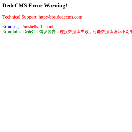
DedeCMS Error Warning!
Technical Support: http://bbs.dedecms.com
Error page:
/m/sitelist-12.html
Error infos: DedeCms错误警告：
连接数据库失败，可能数据库密码不对