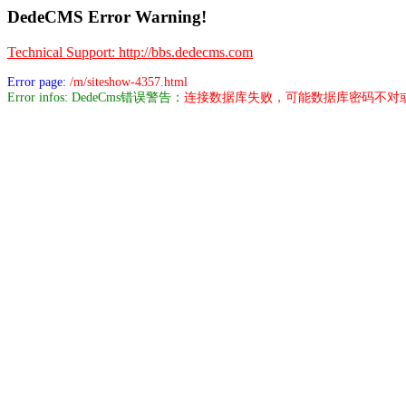
DedeCMS Error Warning!
Technical Support: http://bbs.dedecms.com
Error page:
/m/siteshow-4357.html
Error infos: DedeCms错误警告：
连接数据库失败，可能数据库密码不对