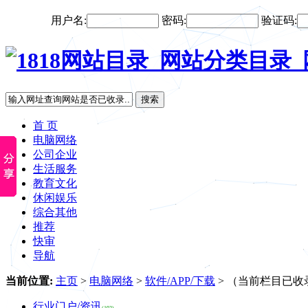
用户名:
密码:
验证码:
搜索
首 页
电脑网络
公司企业
生活服务
教育文化
休闲娱乐
综合其他
推荐
快审
导航
当前位置:
主页
>
电脑网络
>
软件/APP/下载
> （当前栏目已收
行业门户/资讯