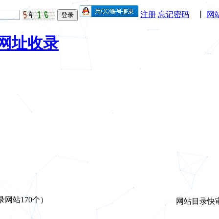
注册
忘记密码
丨
网
登录
录网站170个）
网站目录快审