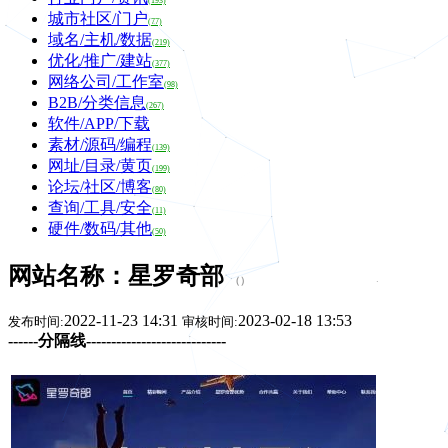
(193)
城市社区/门户
(77)
域名/主机/数据
(219)
优化/推广/建站
(377)
网络公司/工作室
(98)
B2B/分类信息
(267)
软件/APP/下载
素材/源码/编程
(139)
网址/目录/黄页
(199)
论坛/社区/博客
(80)
查询/工具/安全
(11)
硬件/数码/其他
(50)
网站名称：星罗奇部
（
）
2022-11-23 14:31
2023-02-18 13:53
发布时间:
审核时间:
------分隔线----------------------------