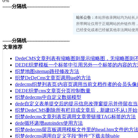
0%
------分隔线----------------------------
站长公告：
本站所收录网站均为站长
所带网址仅用于正规网站的外链作用
已经变化或者已经被其他非法网站使用
------分隔线----------------------------
文章推荐
DedeCMS文章列表有缩略图则显示缩略图，无缩略图则
DEDE织梦模板一个标签中引用另外一个标签的内容的方
织梦地图sitemap路径修改方法
织梦DeDeCms文章页调用tag的方法
dedecms织梦列表页/内容页调用当前文档作者的会员头
DEDE织梦cms文章页分页控制数量
织梦dedecms中自定义数据模型
dede自定义表单提交后的提示信息改弹窗提示并停留在
织梦DedeCMS删除所有栏目或文章后，新建ID不从1开始
织梦dedecms文章列表页调用文章带链接TAG标签的方法
dede循环递增autoindex使用方法
织梦dedecms留言板调用模板文件里的head.htm文件的方
织梦dedecms调用自定义字段“附件”下载去除table