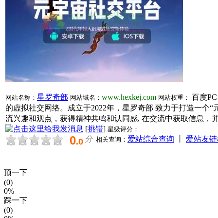
星罗奇部
www.hexkej.com
百度P
网站名称：
网站域名：
网站权重：
的虚拟社交网络。成立于2022年，星罗奇部 致力于打造一
流兴趣和观点，获得精神共鸣和认同感, 在交流中获取信息，
[
挑错
]
星级评分：
0
分
爱站综合查询
丨
爱站友链
相关查询：
.0
顶一下
(0)
0%
踩一下
(0)