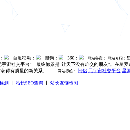
C：
百度移动：
搜狗：
360：
网站备案：
网站介绍：
个“元宇宙社交平台”，最终愿景是“让天下没有难交的朋友”。在
并获得有质量的新关系。……
闲侣
元宇宙社交平台
星
网站标签：
检测
丨
站长SEO查询
丨
站长友链检测